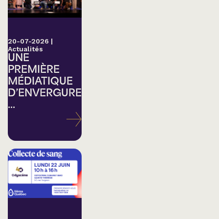
20-07-2026
|
Actualités
UNE
PREMIÈRE
MÉDIATIQUE
D’ENVERGURE
...