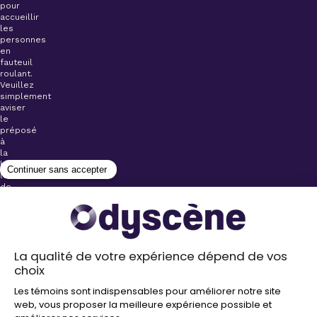
pour
accueillir
les
personnes
en
fauteuil
roulant.
Veuillez
simplement
aviser
le
préposé
à
la
billetterie
lors
de
l’achat
de
votre
billet.
Stationnements
gratuits à
proximité de
nos salles