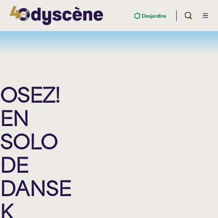
OSEZ!
EN
SOLO
DE
DANSE
K