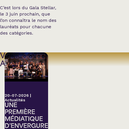
C’est lors du Gala Stellar,
le 3 juin prochain, que
l’on connaîtra le nom des
lauréats pour chacune
des catégories.
VOIR
AUSSI
20-07-2026
|
Actualités
UNE
PREMIÈRE
MÉDIATIQUE
D’ENVERGURE