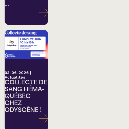
...
03-06-2026
|
Actualités
COLLECTE DE
SANG HÉMA-
QUÉBEC
CHEZ
ODYSCÈNE !