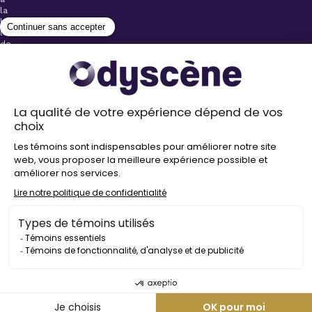
la
billetterie
lors
de
l’achat
de
votre
billet.
Stationnements
gratuits à
proximité de
nos salles
Politique de
confidentialité
Droit
d’auteur
©
2026
Odyscène
Tous
droits