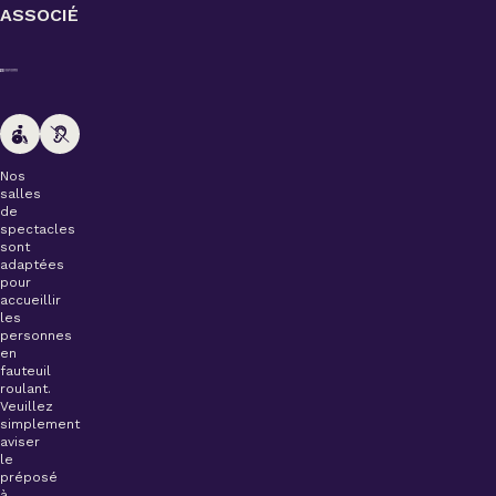
ASSOCIÉ
Nos
salles
de
spectacles
sont
adaptées
pour
accueillir
les
personnes
en
fauteuil
roulant.
Veuillez
simplement
aviser
le
préposé
à