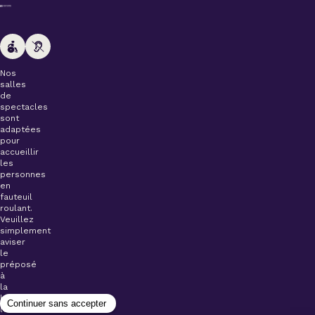
Nos
salles
de
spectacles
sont
adaptées
pour
accueillir
les
personnes
en
fauteuil
roulant.
Veuillez
simplement
aviser
le
préposé
à
la
billetterie
lors