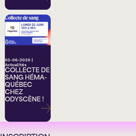
03-06-2026
|
Actualités
COLLECTE DE
SANG HÉMA-
QUÉBEC
CHEZ
ODYSCÈNE !