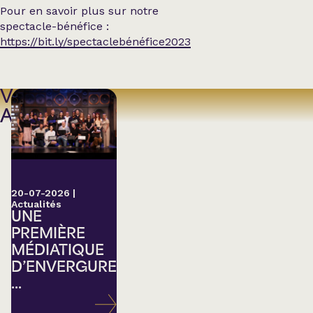
Pour en savoir plus sur notre
spectacle-bénéfice :
https://bit.ly/spectaclebénéfice2023
VOIR
AUSSI
20-07-2026
|
Actualités
UNE
PREMIÈRE
MÉDIATIQUE
D’ENVERGURE
...