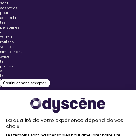
sont
adaptées
pour
accueillir
les
personnes
en
fauteuil
roulant.
Veuillez
simplement
aviser
le
préposé
à
la
billetterie
lors
de
l’achat
de
votre
billet.
Stationnements
gratuits à