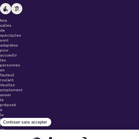
Nos
salles
de
spectacles
sont
adaptées
pour
accueillir
les
personnes
en
fauteuil
roulant.
Veuillez
simplement
aviser
le
préposé
à
la
billetterie
lors
de
l’achat