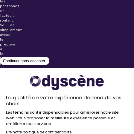
les
personnes
en
fauteuil
roulant.
Veuillez
simplement
aviser
le
préposé
à
la
billetterie
lors
de
l’achat
de
votre
billet.
Stationnements
gratuits à
proximité de
nos salles
Politique de
confidentialité