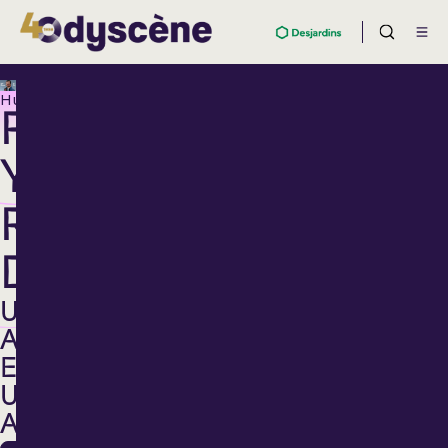
Humour
PIERRE-
YVES
ROY-
DESMARAIS
UNE
ANNÉE
EN
UN
AN