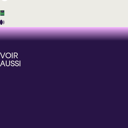
Nouveautés et
Nouveautés et
Nouveautés et
Nouveautés et
supplémentaires
supplémentaires
supplémentaires
supplémentaires
RICHARDSON
MARIANA
CHARLES
SAM
ZÉPHIR
MAZZA
BRUNET
BRETON
VOIR
PUNCH
FOIE
TRÈS
GA-
AUSSI
CRÉOLE
GRAS
TRÈS
LÉ
BON
ALLER
SHOW
Mercredi
12
Jeudi
Samedi
Vendredi
août
27
29
4
2026
août
août
septembre
2026
2026
2026
20 h 00
20 h 00
20 h 00
20 h 00
Cabaret