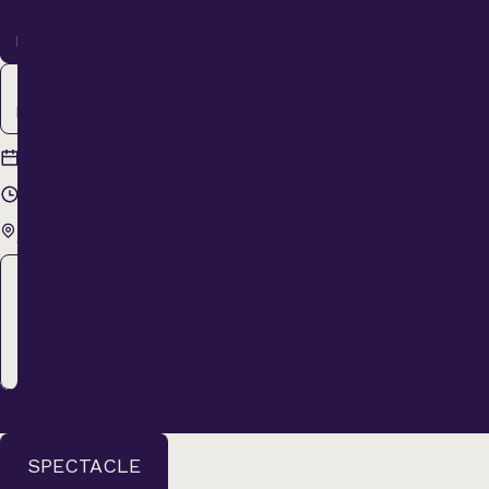
11
Mars
12
Mars
11 mars
Jeudi
2027
20 h 00
Théâtre Lionel-
Groulx
Régulier
51,00 $
ACHETER
SPECTACLE