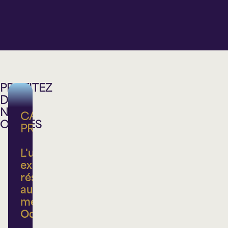
BMO
Théâtre
Théâtre
Théâtre
Sainte-
Lionel-
Lionel-
Lionel-
Thérèse
Groulx
Groulx
Groulx
PROFITEZ
DE
NOS
CARTE
OFFRES
PRIVILÈGE
L'ultime
expérience
réservée
aux
membres
Odyscène